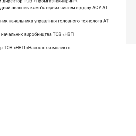
ий директор ТОВ «Промгазінжиніринг».
відний аналітик комп’ютерних систем відділу АСУ АТ
пник начальника управління головного технолога АТ
, начальник виробництва ТОВ «НВП
ор ТОВ «НВП «Насостехкомплект».