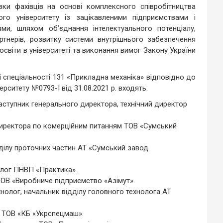
вки фахівців на основі комплексного співробітництва
о університету із зацікавленими підприємствами і
ми, шляхом об’єднання інтелектуального потенціалу,
артнерів, розвитку системи внутрішнього забезпечення
 освіти в університеті та виконання вимог Закону України
 спеціальності 131 «Прикладна механіка» відповідно до
ситету №0793-І від 31.08.2021 р. входять:
заступник генерального директора, технічний директор
директора по комерційним питанням ТОВ «Сумський
дділу проточних частин АТ «Сумський завод
олог ПНВП «Практика».
ТОВ «Виробниче підприємство «Азімут».
хнолог, начальник відділу головного технолога АТ
р ТОВ «КБ «Укрспецмаш».