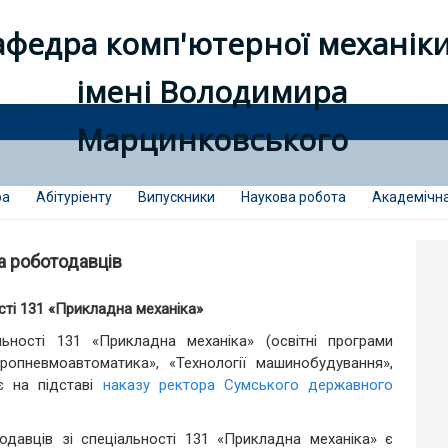
афедра комп'ютерної механік
імені Володимира
Марцинковського
ра
Абітуріенту
Випускники
Наукова робота
Академічна
а роботодавців
сті 131 «Прикладна механіка»
ьності 131 «Прикладна механіка» (освітні програми
дропневмоавтоматика», «Технології машинобудування»,
іє на підставі
наказу ректора Сумського державного
давців зі спеціальності 131 «Прикладна механіка» є