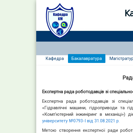
К
Кафедра
Бакалавратура
Магістрату
Рад
Експертна рада роботодавців зі спеціально
Експертна рада роботодавців зі спеціал
«Гідравлічні машини, гідроприводи та гі
«Комп’ютерний інжиніринг в механіці») д
університету №0793-І від 31.08.2021 р.
Метою створення експертної ради робото