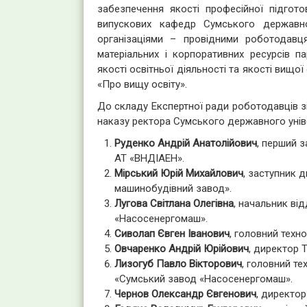
забезпечення якості професійної підгото
випускових кафедр Сумського державног
організаціями – провідними роботодавця
матеріальних і корпоративних ресурсів п
якості освітньої діяльності та якості вищої
«Про вищу освіту».
До складу Експертної ради роботодавців зі
наказу ректора Сумського державного універ
Руденко Андрій Анатолійович
, перший 
АТ «ВНДІАЕН».
Мірський Юрій Михайлович
, заступник 
машинобудівний завод».
Лугова Світлана Олегівна
, начальник ві
«Насосенергомаш».
Сиволап Євген Іванович
, головний техн
Овчаренко Андрій Юрійович
, директор 
Лизогуб Павло Вікторович
, головний те
«Сумський завод «Насосенергомаш».
Чернов Олександр Євгенович
, директо