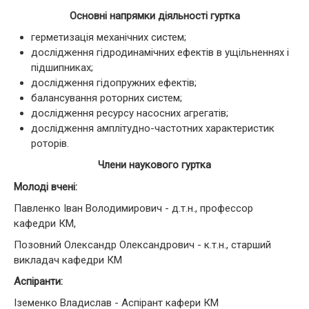
Основні напрямки діяльності гуртка
герметизація механічних систем;
дослідження гідродинамічних ефектів в ущільненнях і
підшипниках;
дослідження гідопружних ефектів;
балансування роторних систем;
дослідження ресурсу насосних агрегатів;
дослідження амплітудно-частотних характеристик
роторів.
Члени наукового гуртка
Молоді вчені:
Павленко Іван Володимирович - д.т.н., профессор
кафедри КМ,
Позовний Олександр Олександрович - к.т.н., старший
викладач кафедри КМ
Аспіранти:
Іземенко Владислав - Аспірант кафери КМ