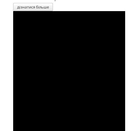
Наукова робота
дізнатися більше
Академічна мобільність
TEMPUS ALIGN