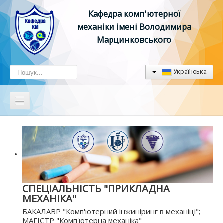
Кафедра комп'ютерної
механіки імені Володимира
Марцинковського
Пошук...
Українська
Головна
Кафедра
Бакалавратура
Магістратура
СПЕЦІАЛЬНІСТЬ "ПРИКЛАДНА
МЕХАНІКА"
Абітуріенту
БАКАЛАВР "Комп'ютерний інжиніринг в механіці";
Випускники
МАГІСТР "Комп'ютерна механіка"