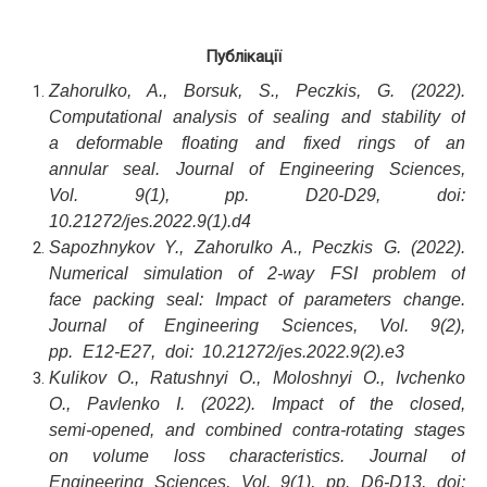
Публікації
Zahorulko, A., Borsuk, S., Peczkis, G. (2022).
Computational analysis of sealing and stability of
a deformable floating and fixed rings of an
annular seal. Journal of Engineering Sciences,
Vol. 9(1), pp. D20-D29, doi:
10.21272/jes.2022.9(1).d4
Sapozhnykov Y., Zahorulko A., Peczkis G. (2022).
Numerical simulation of 2-way FSI problem of
face packing seal: Impact of parameters change.
Journal of Engineering Sciences, Vol. 9(2),
pp. E12-E27, doi: 10.21272/jes.2022.9(2).e3
Kulikov O., Ratushnyi O., Moloshnyi O., Ivchenko
O., Pavlenko I. (2022). Impact of the closed,
semi-opened, and combined contra-rotating stages
on volume loss characteristics. Journal of
Engineering Sciences, Vol. 9(1), pp. D6-D13, doi: