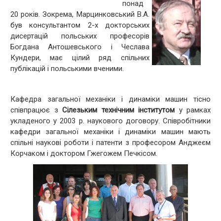
понад
20 років. Зокрема, Марцинковський В.А.
був консультантом 2-х докторських
дисертацій польських професорів
Богдана Антошевського і Чеслава
Кундери, має цілий ряд спільних
публікацій і польськими вченими.
Кафедра загальної механіки і динаміки машин тісно
співпрацює з
Сілезьким технічним інститутом
у рамках
укладеного у 2003 р. наукового договору. Співробітники
кафедри загальної механіки і динаміки машин мають
спільні наукові роботи і патенти з професором Анджеєм
Корчаком і доктором Гжегожем Печкісом.