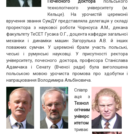
Почесного доктора
польського
технологічного університету (м.
Кельце). На урочистій церемонії
вручення звання СумДУ представляла делегація у складі
проректора з наукової роботи Чорноуса А.М., декана
факультету ТеСЕТ Гусака О.Г., доцента кафедри загальної
механіки і динаміки машин Загорулька А.В. й інших
поважних сумчан. У церемонії брали участь польські,
чеські і румунські науковці. У присутності ректора
університету, почесного доктора, професора Станіслава
Адамчака і Сенату (Вченої ради) була виголошена
польською мовою урочиста промова про здобутки і
напрацювання Володимира Альбіновича.
Співпр
аця з
Технол
огічним
універс
итетом
триває