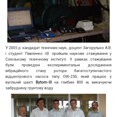
У 2005 р. кандидат технічних наук, доцент Загорулько А.В.
і студент Павленко І.В. пройшли наукове стажування у
Сілезькому технічному інституті. У рамках стажування
були проведені експериментальні дослідження
вібраційного стану ротора багатоступінчастого
відцентрового насоса типу OW-250, який працює у
вугільній шахті
Bytom-III
на глибині 800 м, викачуючи
забруднену грунтову воду.