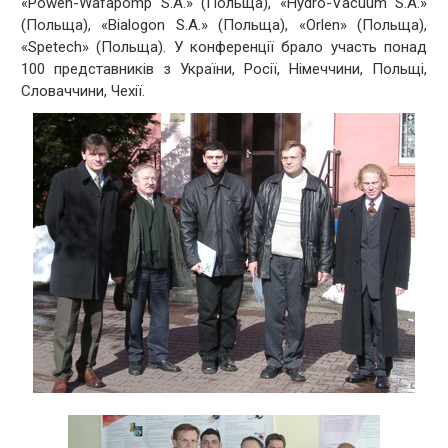
«Powen-Wafapomp S.A.» (Польща), «Hydro-Vacuum S.A.»
(Польща), «Bialogon S.A.» (Польща), «Orlen» (Польща),
«Spetech» (Польща). У конференції брало участь понад
100 представників з України, Росії, Німеччини, Польщі,
Словаччини, Чехії.