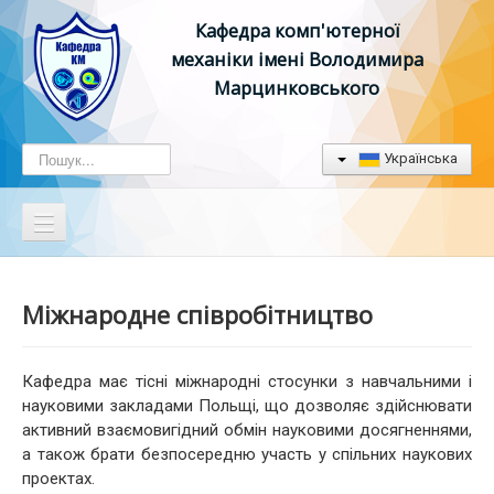
Кафедра комп'ютерної
механіки імені Володимира
Марцинковського
Пошук...
Українська
Головна
Міжнародне співробітництво
Кафедра
Бакалавратура
Кафедра має тісні міжнародні стосунки з навчальними і
науковими закладами Польщі, що дозволяє здійснювати
Магістратура
активний взаємовигідний обмін науковими досягненнями,
Абітуріенту
а також брати безпосередню участь у спільних наукових
проектах.
Випускники