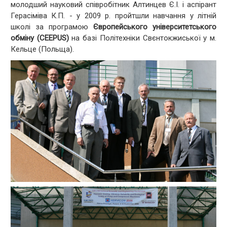
молодший науковий співробітник Алтинцев Є.І. і аспірант
Герасіміва К.П. - у 2009 р. пройтшли навчання у літній
школі за програмою
Європейського університетського
обміну (CEEPUS)
на базі Політехніки Свєнтокжиської у м.
Кельце (Польща).