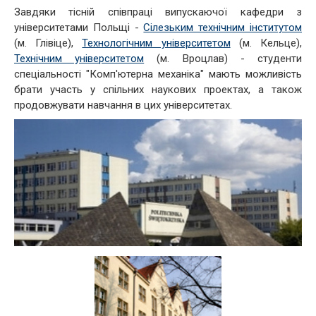
Завдяки тісній співпраці випускаючої кафедри з
Наукова робота
університетами Польщі -
Сілезьким технічним інститутом
Академічна мобільність
(м. Глівіце),
Технологічним університетом
(м. Кельце),
Технічним університетом
(м. Вроцлав) - студенти
TEMPUS ALIGN
спеціальності "Комп'ютерна механіка" мають можливість
брати участь у спільних наукових проектах, а також
продовжувати навчання в цих університетах.