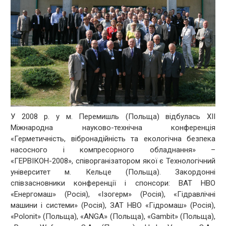
У 2008 р. у м. Перемишль (Польща) відбулась XII
Міжнародна науково-технічна конференція
«Герметичність, вібронадійність та екологічна безпека
насосного і компресорного обладнання» –
«ГЕРВІКОН-2008», співорганізатором якої є Технологічний
університет м. Кельце (Польща). Закордонні
співзасновники конференції і спонсори: ВАТ НВО
«Енергомаш» (Росія), «Ізогерм» (Росія), «Гідравлічні
машини і системи» (Росія), ЗАТ НВО «Гідромаш» (Росія),
«Polonit» (Польща), «ANGA» (Польща), «Gambit» (Польща),