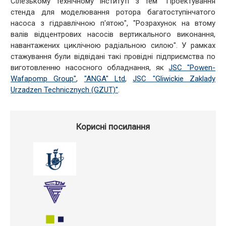
Сілезькому технічному інституті з тем "Проектування
стенда для моделювання ротора багатоступінчатого
насоса з гідравлічною п'ятою", "Розрахунок на втому
валів відцентрових насосів вертикального виконання,
навантажених циклічною радіальною силою". У рамках
стажування були відвідані такі провідні підприємства по
виготовленню насосного обладнання, як
JSC "Powen-
Wafapomp Group"
,
"ANGA" Ltd
,
JSC "Gliwickie Zaklady
Urzadzen Technicznych (GZUT)"
.
Корисні посилання