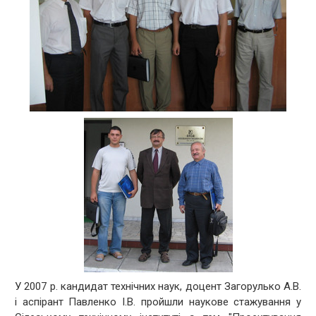
У 2007 р. кандидат технічних наук, доцент Загорулько А.В.
і аспірант Павленко І.В. пройшли наукове стажування у