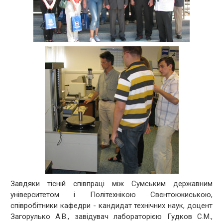
Завдяки тісній співпраці між Сумським державним
університетом і Політехнікою Свєнтокжиською,
співробітники кафедри - кандидат технічних наук, доцент
Загорулько А.В., завідувач лабораторією Гудков С.М.,