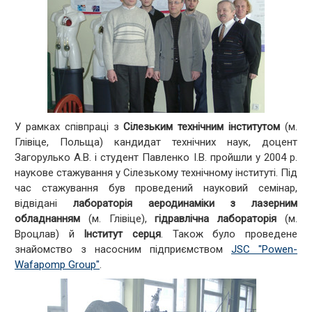
У рамках співпраці з
Сілезьким технічним інститутом
(м.
Глівіце, Польща) кандидат технічних наук, доцент
Загорулько А.В. і студент Павленко І.В. пройшли у 2004 р.
наукове стажування у Сілезькому технічному інституті. Під
час стажування був проведений науковий семінар,
відвідані
лабораторія аеродинаміки з лазерним
обладнанням
(м. Глівіце),
гідравлічна лабораторія
(м.
Вроцлав) й
Інститут серця
. Також було проведене
знайомство з насосним підприємством
JSC "Powen-
Wafapomp Group"
.